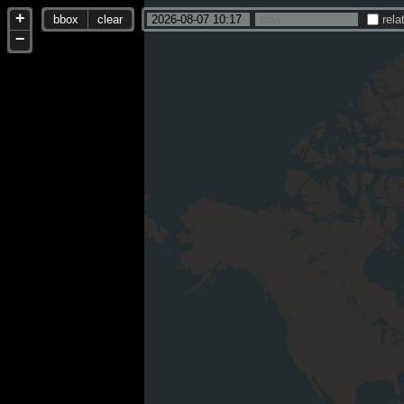
+
bbox
clear
rela
−