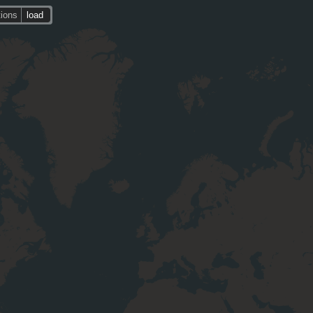
tions
load