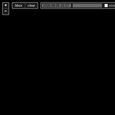
+
bbox
clear
rela
−