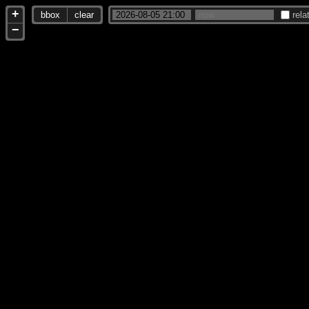
+
bbox
clear
rela
−