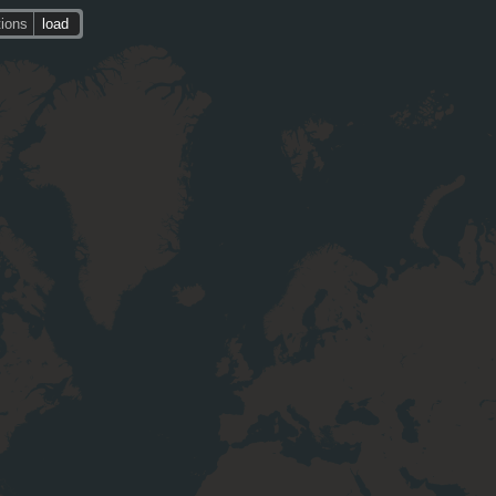
tions
load