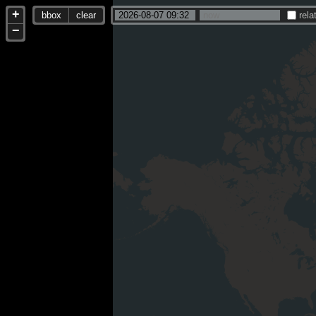
+
bbox
clear
rela
−