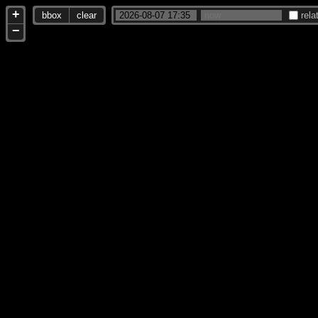
+
bbox
clear
rela
−