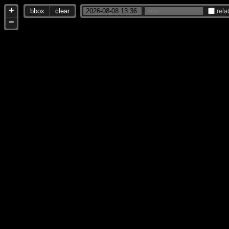
+
bbox
clear
rela
−